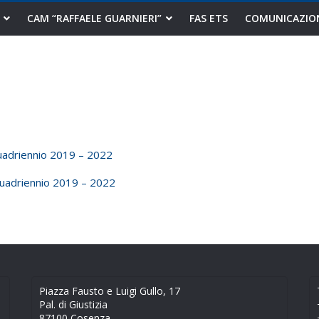
CAM “RAFFAELE GUARNIERI”
FAS ETS
COMUNICAZIO
uadriennio 2019 – 2022
Quadriennio 2019 – 2022
Piazza Fausto e Luigi Gullo, 17
Pal. di Giustizia
87100 Cosenza