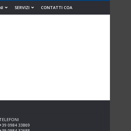
NI
SERVIZI
CONTATTI COA
TELEFONI
+39 0984 33869
+39 0984 32688