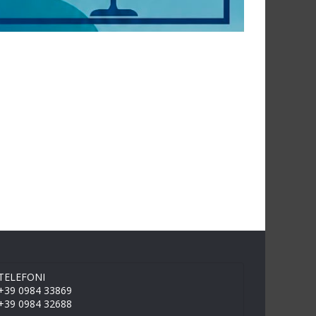
TELEFONI
+39 0984 33869
+39 0984 32688